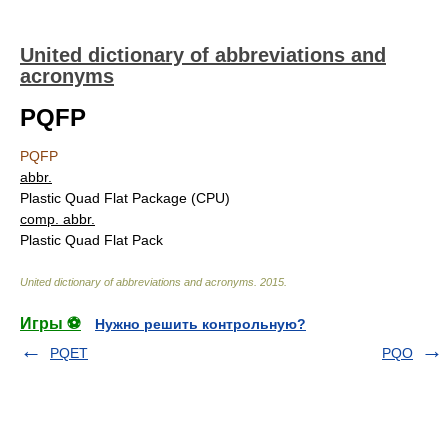
United dictionary of abbreviations and
acronyms
PQFP
PQFP
abbr.
Plastic Quad Flat Package (CPU)
comp. abbr.
Plastic Quad Flat Pack
United dictionary of abbreviations and acronyms
.
2015
.
Игры ⚽
Нужно решить контрольную?
PQET
PQO