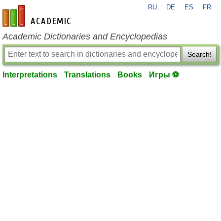
RU
DE
ES
FR
en-academic.com
Academic Dictionaries and Encyclopedias
Search!
Interpretations
Translations
Books
Игры ⚽