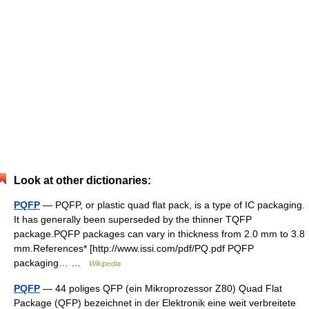
Look at other dictionaries:
PQFP
— PQFP, or plastic quad flat pack, is a type of IC packaging.
It has generally been superseded by the thinner TQFP
package.PQFP packages can vary in thickness from 2.0 mm to 3.8
mm.References* [http://www.issi.com/pdf/PQ.pdf PQFP
packaging… …
Wikipedia
PQFP
— 44 poliges QFP (ein Mikroprozessor Z80) Quad Flat
Package (QFP) bezeichnet in der Elektronik eine weit verbreitete