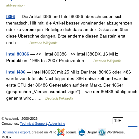
abbreviation
I386
— Die Artikel I386 und Intel 80386 überschneiden sich
thematisch. Hilf mit, die Artikel besser voneinander abzugrenzen
oder zu vereinigen. Beteilige dich dazu an der Diskussion über
diese Überschneidungen. Bitte entferne diesen Baustein erst
nach… …
Deutsch Wikipedia
Intel 80386
— << Intel 80386 >> Intel i386DX, 16 MHz
Produktion: 1985 bis 2007 Produzenten …
Deutsch Wikipedia
Intel i486
— Intel i486SX mit 25 MHz Der Intel 80486 oder i486
wurde von Intel als Nachfolger des i386 entwickelt und war die
erste CPU der 80486 Generation auf dem Markt. Der 486er
(gesprochen „Viersechsundachziger“) – wie der 80486 häufig auch
genannt wird… …
Deutsch Wikipedia
© Academic, 2000-2026
18+
Contact us:
Technical Support
,
Advertising
Dictionaries export
, created on PHP,
Joomla,
Drupal,
WordPress,
MODx.